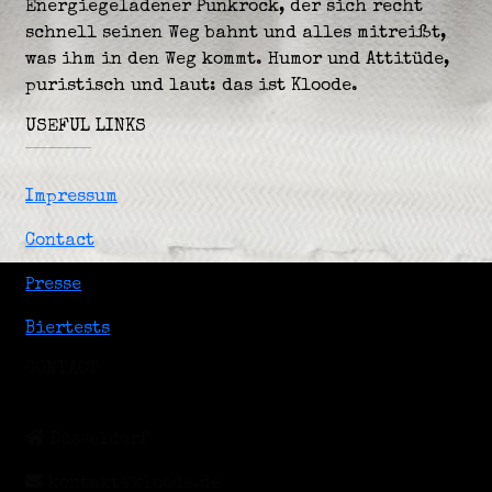
Energiegeladener Punkrock, der sich recht
schnell seinen Weg bahnt und alles mitreißt,
was ihm in den Weg kommt. Humor und Attitüde,
puristisch und laut: das ist Kloode.
USEFUL LINKS
Impressum
Contact
Presse
Biertests
CONTACT
Düsseldorf
kontakt@kloode.de