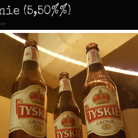
ie (5,50%%)
ier