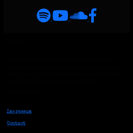
KLOODE
Energiegeladener Punkrock, der sich recht
schnell seinen Weg bahnt und alles mitreißt,
was ihm in den Weg kommt. Humor und Attitüde,
puristisch und laut: das ist Kloode.
USEFUL LINKS
Impressum
Contact