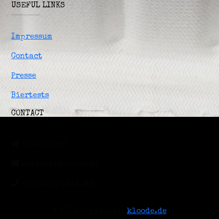
USEFUL LINKS
Impressum
Contact
Presse
Biertests
CONTACT
Düsseldorf
kontakt@kloode.de
+49 (0)170 2818183
© 2019 Copyright:
kloode.de