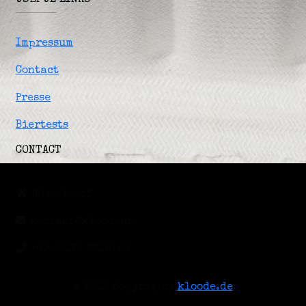
USEFUL LINKS
Impressum
Contact
Presse
Biertests
CONTACT
Düsseldorf
kontakt@kloode.de
+49 (0)170 2818183
© 2019 Copyright:
kloode.de